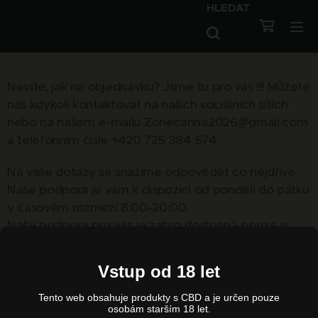
HLEDAT
Nevíte, jak na objednávku? Jsme tu pro vás !!! Můžete
nás kdykoli kontaktovat na našich sociálních sítích
nebo na našem e-mailu Zonecanna2026@gmail.com
a telefonním čísle +420 725 384 574
Na vaše dotazy se snažíme odpovědět co nejdříve.
Naše podpora je vám k dispozici od pondělí do pátku
v časovém rozmezí 8:00-20:00.
Naše podpora pro vás je zatím dostupná pouze v
češtině.
Vstup od 18 let
Identifikace firmy
Tento web obsahuje produkty s CBD a je určen pouze
Název: Canazone
osobám starším 18 let.