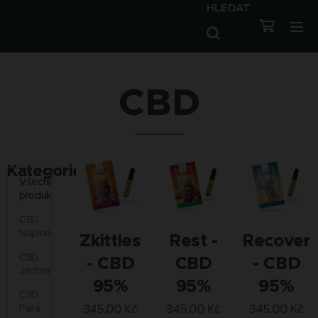
HLEDAT
CBD
Kategorie
Všechny
produkty
CBD
Náplně
Zkittles
Rest -
Recover
CBD
- CBD
CBD
- CBD
Jednorázovky
95%
95%
95%
CBD
Pera
345,00
Kč
345,00
Kč
345,00
Kč