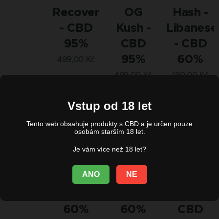
Recovery
OG
Hash -
- CBD
Kush -
Libanese
95%
CBD
- CBD
95%
60%
499,00
Kč
499,00
Kč
190,00
Kč
Vstup od 18 let
Vyprodáno
Vyprodáno
Vyprodáno
Tento web obsahuje produkty s CBD a je určen pouze
osobám starším 18 let.
Je vám více než 18 let?
Hash -
Hash -
Hash -
ANO
NE
Choco -
Banana
Afghan
CBD
- CBD
Gold -
60%
60%
CBD