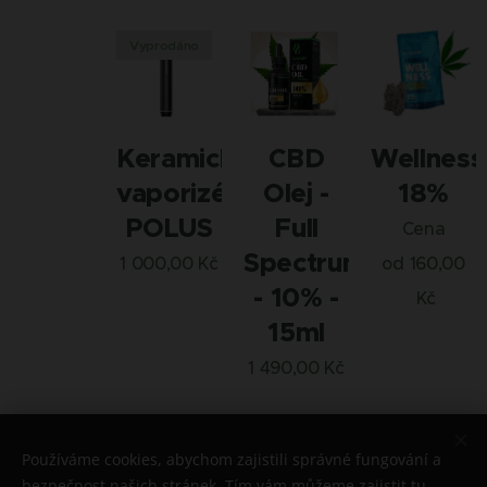
Vyprodáno
Keramický
CBD
Wellness
vaporizér
Olej -
18%
POLUS
Full
Cena
Spectrum
1 000,00
Kč
od
160,00
- 10% -
Kč
15ml
1 490,00
Kč
Následující
Používáme cookies, abychom zajistili správné fungování a
bezpečnost našich stránek. Tím vám můžeme zajistit tu