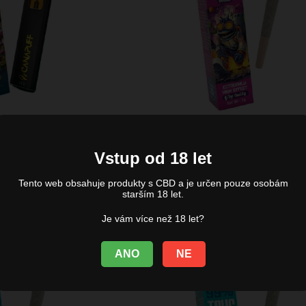
95% T9HC –
Joint - Extreemly - 
Vstup od 18 let
– 1ml
99%
Tento web obsahuje produkty s CBD a je určen pouze osobám
00
Kč
200,00
Kč
starším 18 let.
Je vám více než 18 let?
Vyprodáno
ANO
NE