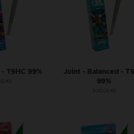
p - T9HC 99%
Joint - Balanced - 
99%
00
Kč
200,00
Kč