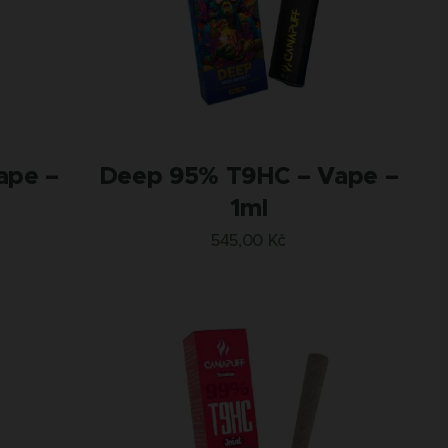
ape –
Deep 95% T9HC – Vape –
1ml
545,00
Kč