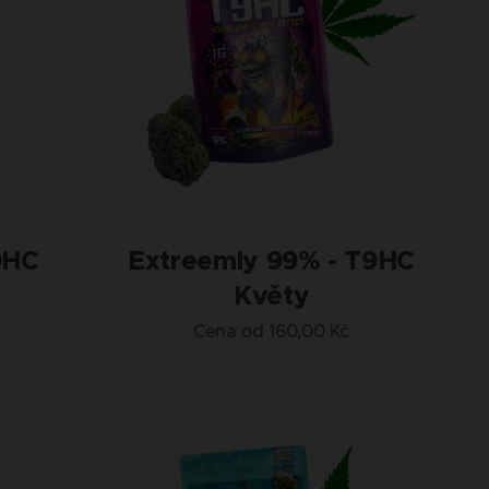
T9HC
Extreemly 99% - T9HC
Květy
Cena od
160,00
Kč