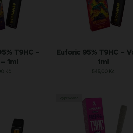
95% T9HC –
Euforic 95% T9HC – V
– 1ml
1ml
00
Kč
545,00
Kč
Vyprodáno