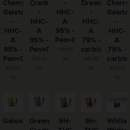
Cherry
Crack
-
Dream
Cherry
Gelato
-
HHC-
-
Gelato
-
HHC-
A
HHC-
-
HHC-
A
95% -
A
HHC-
A
95% -
Pen+Cartridge
79% -
A
95% -
Pen+Cartridge
cartridge
79% -
499,00
Pen+Cartridge
cartri
499,00
Kč
345,00
499,00
Kč
Kč
345,00
Kč
Kč
Vyprodáno
Gelonade
Green
9H-
9H-
White