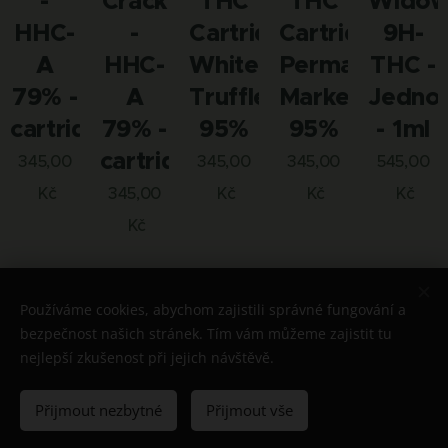
-
Crack
THC
THC
Wido
HHC-
-
Cartridge
Cartridge
9H-
A
HHC-
White
Permanent
THC -
79% -
A
Truffle
Marker
Jedno
cartridge
79% -
95%
95%
- 1ml
cartridge
345,00
345,00
345,00
545,00
Kč
345,00
Kč
Kč
Kč
Kč
Následující
Používáme cookies, abychom zajistili správné fungování a
bezpečnost našich stránek. Tím vám můžeme zajistit tu
nejlepší zkušenost při jejich návštěvě.
© 2026 Všechna práva vyhrazena
Přijmout nezbytné
Přijmout vše
Cookies