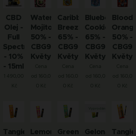
CBD
Watermelon
Caribbean
Blueberry
Blood
Olej -
Mojito
Breeze
Cookie
Orang
Full
50% -
65% -
65% -
50% -
Spectrum
CBG9
CBG9
CBG9
CBG9
- 10%
Květy
Květy
Květy
Květy
- 15ml
Cena
Cena
Cena
Cena
1 490,00
od
160,0
od
160,0
od
160,0
od
160,0
Kč
0
Kč
0
Kč
0
Kč
0
Kč
Vyprodáno
Tangie
Lemon
Green
Gelonade
Tangie