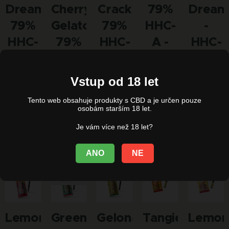
Dream
Cherry
Crack
79%
Dream
79%
Gelato
79%
HHC-
-
HHC-
79%
HHC-
A -
HHC-
A -
HHC-
A -
Jednorázovka
A
Jednorázovka
A -
Jednorázovka
- 1ml
95% -
Vstup od 18 let
- 1ml
Jednorázovka
- 1ml
Pen+Ca
545,00
Tento web obsahuje produkty s CBD a je určen pouze
- 1ml
545,00
545,00
Kč
499,00
osobám starším 18 let.
Kč
545,00
Kč
Kč
Je vám více než 18 let?
Kč
ANO
NE
Vyprodáno
Lemon
Green
Gelonade
Tangie
Lemon