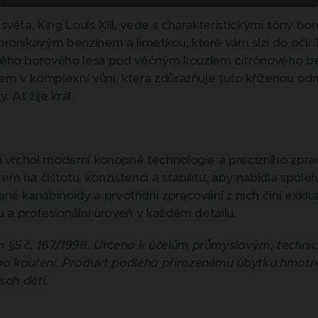
věta, King Louis XIII, vede s charakteristickými tóny b
ronikavým benzínem a limetkou, které vám slzí do očí.
ného borového lesa pod věčným kouzlem citrónového b
lem v komplexní vůni, která zdůrazňuje tuto kříženou o
. Ať žije král.
í vrchol moderní konopné technologie a precizního zprac
 na čistotu, konzistenci a stabilitu, aby nabídla spolehl
é kanabinoidy a prvotřídní zpracování z nich činí exkluzi
u a profesionální úroveň v každém detailu.
 §5 č. 167/1998. Určeno k účelům průmyslovým, techni
o kouření. Produkt podléhá přirozenému úbytku hmotn
sah dětí.