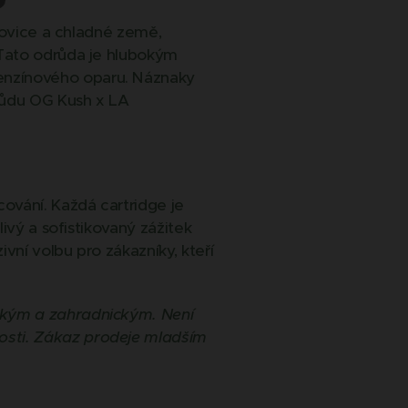
orovice a chladné země,
 Tato odrůda je hlubokým
enzínového oparu. Náznaky
drůdu OG Kush x LA
ování. Každá cartridge je
ivý a sofistikovaný zážitek
vní volbu pro zákazníky, kteří
ckým a zahradnickým. Není
osti. Zákaz prodeje mladším