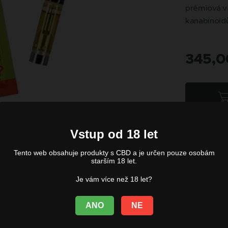
prémiová vol
kanabinoidů
345,0
Vstup od 18 let
Tento web obsahuje produkty s CBD a je určen pouze osobám
starším 18 let.
Je vám více než 18 let?
ANO
NE