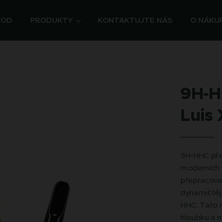
VOD
PRODUKTY
KONTAKTUJTE NÁS
O NÁKU
9H-H
Luis 
9H-HHC před
moderních 
přepracovan
dynamičtějš
HHC. Tato n
hloubku a m