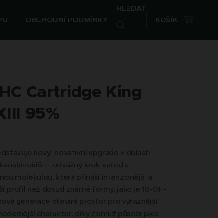
HLEDAT
PU
OBCHODNÍ PODMÍNKY
KOŠÍK
HC Cartridge King
XIII 95%
stavuje nový inovativní upgrade v oblasti
kanabinoidů — odvážný krok vpřed s
ou molekulou, která přináší intenzivnější a
í profil než dosud známé formy, jako je 10-OH-
ová generace otevírá prostor pro výraznější
odernější charakter, díky čemuž působí jako