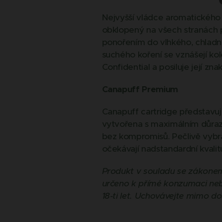
Nejvyšší vládce aromatického s
obklopený na všech stranách p
ponořením do vlhkého, chlad
suchého koření se vznášejí ko
Confidential a posiluje její znaky
Canapuff Premium
Canapuff cartridge představuj
vytvořena s maximálním důrazem
bez kompromisů. Pečlivě vybran
očekávají nadstandardní kvalit
Produkt v souladu se zákonem
určeno k přímé konzumaci neb
18-ti let. Uchovávejte mimo do