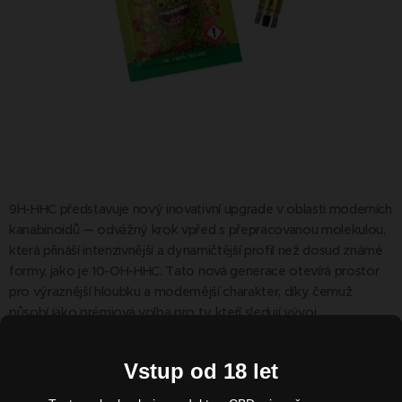
9H-HHC představuje nový inovativní upgrade v oblasti moderních
kanabinoidů — odvážný krok vpřed s přepracovanou molekulou,
která přináší intenzivnější a dynamičtější profil než dosud známé
formy, jako je 10-OH-HHC. Tato nová generace otevírá prostor
pro výraznější hloubku a modernější charakter, díky čemuž
působí jako prémiová volba pro ty, kteří sledují vývoj
alternativních kanabinoidů a chtějí zažít něco skutečně nového.
Vstup od 18 let
345,00
Kč