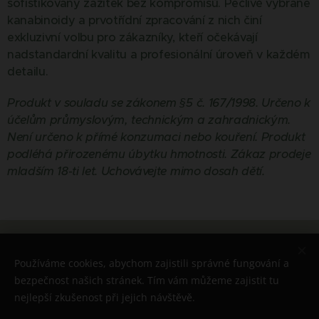
sofistikovaný zážitek bez kompromisů. Pečlivě vybrané
kanabinoidy a prvotřídní zpracování z nich činí
exkluzivní volbu pro zákazníky, kteří očekávají
nadstandardní kvalitu a profesionální úroveň v každém
detailu.
Produkt v souladu se zákonem §5 č. 167/1998. Určeno k
účelům průmyslovým, technickým a zahradnickým.
Není určeno k přímé konzumaci nebo kouření. Produkt
podléhá přirozenému úbytku hmotnosti. Zákaz prodeje
mladším 18-ti let. Uchovávejte mimo dosah dětí.
© 2026 Všechna práva vyhrazena
Používáme cookies, abychom zajistili správné fungování a
Cookies
bezpečnost našich stránek. Tím vám můžeme zajistit tu
nejlepší zkušenost při jejich návštěvě.