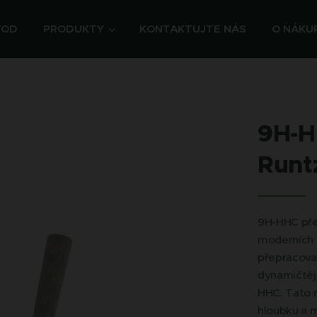
VOD
PRODUKTY
KONTAKTUJTE NÁS
O NÁKU
9H-H
Runt
9H-HHC před
moderních 
přepracovan
dynamičtějš
HHC. Tato n
hloubku a m