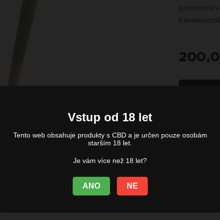
prémiová vol
kanabinoidů
200,
Vstup od 18 let
Tento web obsahuje produkty s CBD a je určen pouze osobám
starším 18 let.
Je vám více než 18 let?
ANO
NE