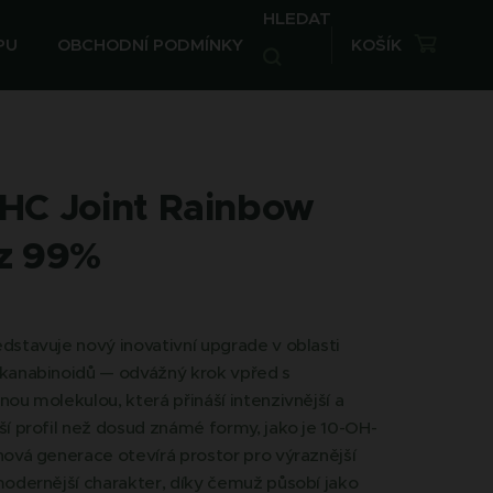
HLEDAT
PU
OBCHODNÍ PODMÍNKY
KOŠÍK
HC Joint Rainbow
z 99%
stavuje nový inovativní upgrade v oblasti
kanabinoidů — odvážný krok vpřed s
ou molekulou, která přináší intenzivnější a
í profil než dosud známé formy, jako je 10-OH-
ová generace otevírá prostor pro výraznější
odernější charakter, díky čemuž působí jako