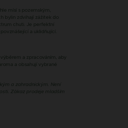
chle mísí s pozemským,
bylin zdvihají zážitek do
trum chuti. Je perfektní
ovznášející a uklidňující.
ým výběrem a zpracováním, aby
m aroma a obsahují vybrané
ckým a zahradnickým. Není
osti. Zákaz prodeje mladším