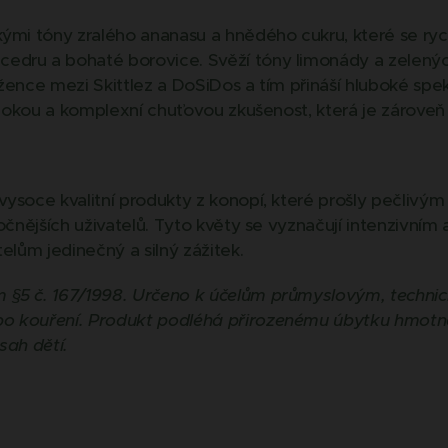
kými tóny zralého ananasu a hnědého cukru, které se ry
dru a bohaté borovice. Svěží tóny limonády a zelených 
žence mezi Skittlez a DoSiDos a tím přináší hluboké spek
ubokou a komplexní chuťovou zkušenost, která je zároveň p
vysoce kvalitní produkty z konopí, které prošly pečliv
ročnějších uživatelů. Tyto květy se vyznačují intenzivní
telům jedinečný a silný zážitek.
 §5 č. 167/1998. Určeno k účelům průmyslovým, techni
o kouření. Produkt podléhá přirozenému úbytku hmotn
sah dětí.