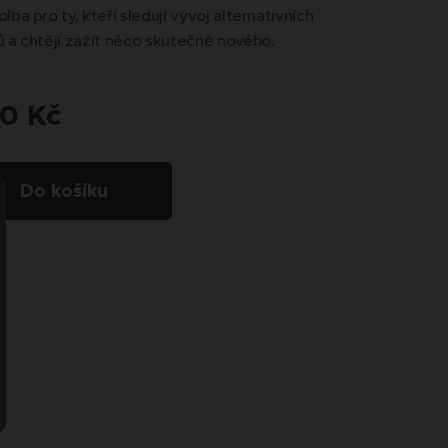
ba pro ty, kteří sledují vývoj alternativních
 a chtějí zažít něco skutečně nového.
00
Kč
Do košíku