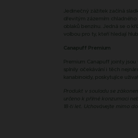
Jedinečný zážitek začíná slad
dřevitým zázemím chladného ce
oblaků benzínu. Jedná se o kří
volbou pro ty, kteří hledají hl
Canapuff Premium
Premium Canapuff jointy jsou 
splnily očekávání i těch nejná
kanabinoidy, poskytujíce uživa
Produkt v souladu se zákonem
určeno k přímé konzumaci neb
18-ti let. Uchovávejte mimo do