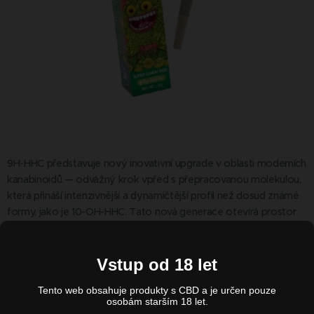
9H-HHC představuje nový inovativní upgrade v oblasti moderních
kanabinoidů — odvážný krok vpřed s přepracovanou molekulou,
která přináší intenzivnější a dynamičtější profil než dosud známé
formy, jako je 10-OH-HHC. Tato nová generace otevírá prostor
pro výraznější hloubku a modernější charakter, díky čemuž
působí jako prémiová volba pro ty, kteří sledují vývoj
alternativních kanabinoidů a chtějí zažít něco skutečně nového.
Vstup od 18 let
Tento web obsahuje produkty s CBD a je určen pouze
200,00
Kč
osobám starším 18 let.