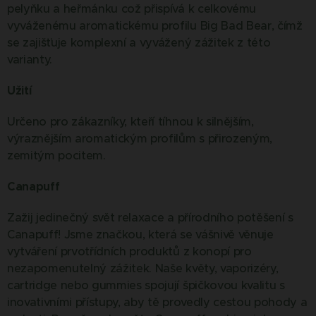
pelyňku a heřmánku což přispívá k celkovému
vyváženému aromatickému profilu Big Bad Bear, čímž
se zajišťuje komplexní a vyvážený zážitek z této
varianty.
Užití
Určeno pro zákazníky, kteří tíhnou k silnějším,
výraznějším aromatickým profilům s přirozeným,
zemitým pocitem.
Canapuff
Zažij jedinečný svět relaxace a přírodního potěšení s
Canapuff! Jsme značkou, která se vášnivě věnuje
vytváření prvotřídních produktů z konopí pro
nezapomenutelný zážitek. Naše květy, vaporizéry,
cartridge nebo gummies spojují špičkovou kvalitu s
inovativními přístupy, aby tě provedly cestou pohody a