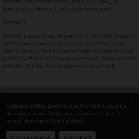
radosti. Ponoř se do světa Canapuff a objev, jak
konopí může obohatit tvůj každodenní život!
Varování:
Produkt v souladu se zákonem §5 č. 167/1998. Určeno k
účelům průmyslovým, technickým a zahradnickým.
Není určeno k přímé konzumaci nebo kouření. Produkt
podléhá přirozenému úbytku hmotnosti. Zákaz prodeje
mladším 18-ti let. Uchovávejte mimo dosah dětí.
© 2026 Všechna práva vyhrazena
Používáme cookies, abychom zajistili správné fungování a
Cookies
bezpečnost našich stránek. Tím vám můžeme zajistit tu
nejlepší zkušenost při jejich návštěvě.
Do košíku
Přijmout nezbytné
Přijmout vše