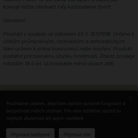
konopí může obohatit tvůj každodenní život!
Varování:
Produkt v souladu se zákonem §5 č. 167/1998. Určeno k
účelům průmyslovým, technickým a zahradnickým.
Není určeno k přímé konzumaci nebo kouření. Produkt
podléhá přirozenému úbytku hmotnosti. Zákaz prodeje
mladším 18-ti let. Uchovávejte mimo dosah dětí.
© 2026 Všechna práva vyhrazena
Používáme cookies, abychom zajistili správné fungování a
Cookies
bezpečnost našich stránek. Tím vám můžeme zajistit tu
nejlepší zkušenost při jejich návštěvě.
Do košíku
Přijmout nezbytné
Přijmout vše