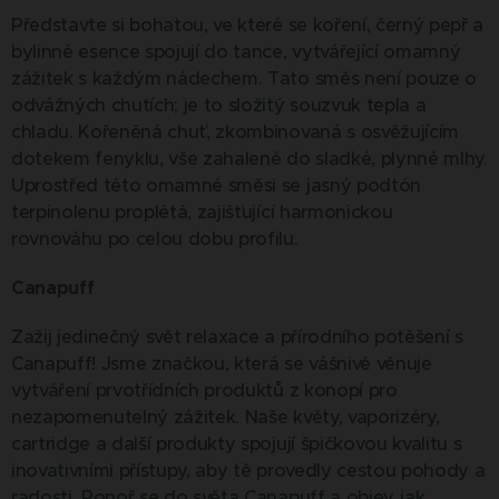
Představte si bohatou, ve které se koření, černý pepř a
bylinné esence spojují do tance, vytvářející omamný
zážitek s každým nádechem. Tato směs není pouze o
odvážných chutích; je to složitý souzvuk tepla a
chladu. Kořeněná chuť, zkombinovaná s osvěžujícím
dotekem fenyklu, vše zahalené do sladké, plynné mlhy.
Uprostřed této omamné směsi se jasný podtón
terpinolenu proplétá, zajišťující harmonickou
rovnováhu po celou dobu profilu.
Canapuff
Zažij jedinečný svět relaxace a přírodního potěšení s
Canapuff! Jsme značkou, která se vášnivě věnuje
vytváření prvotřídních produktů z konopí pro
nezapomenutelný zážitek. Naše květy, vaporizéry,
cartridge a další produkty spojují špičkovou kvalitu s
inovativními přístupy, aby tě provedly cestou pohody a
radosti. Ponoř se do světa Canapuff a objev, jak