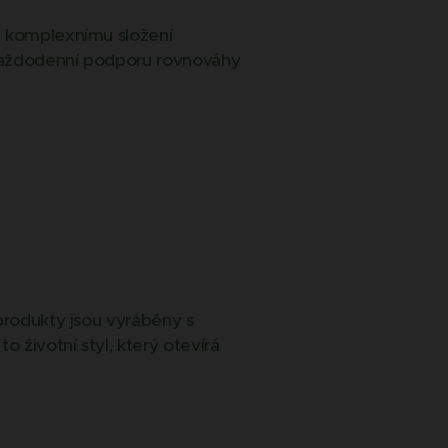
a komplexnímu složení
a každodenní podporu rovnováhy
 produkty jsou vyráběny s
 životní styl, který otevírá