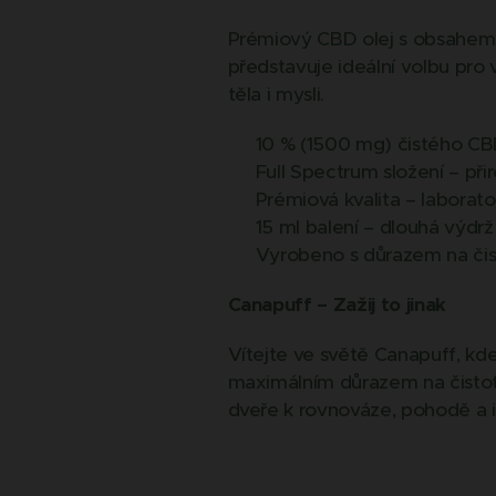
Prémiový CBD olej s obsahem 1
představuje ideální volbu pro
těla i mysli.
✅ 10 % (1500 mg) čistého C
✅ Full Spectrum složení – při
✅ Prémiová kvalita – laborat
✅ 15 ml balení – dlouhá výdrž
✅ Vyrobeno s důrazem na čis
Canapuff – Zažij to jinak
Vítejte ve světě Canapuff, kde
maximálním důrazem na čistotu,
dveře k rovnováze, pohodě a i