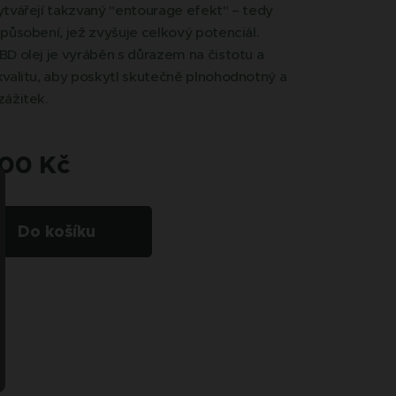
tvářejí takzvaný "entourage efekt" – tedy
působení, jež zvyšuje celkový potenciál.
D olej je vyráběn s důrazem na čistotu a
valitu, aby poskytl skutečně plnohodnotný a
zážitek.
,00
Kč
Do košíku