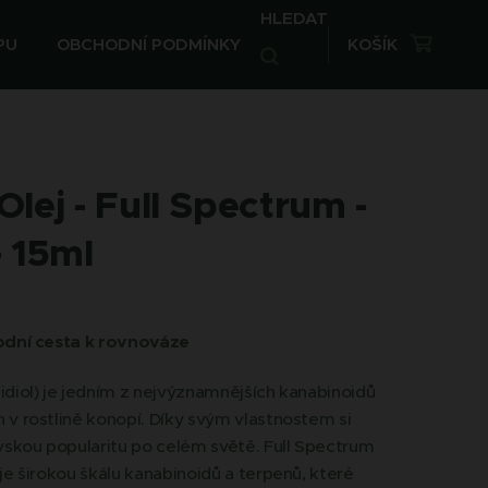
HLEDAT
PU
OBCHODNÍ PODMÍNKY
KOŠÍK
lej - Full Spectrum -
- 15ml
odní cesta k rovnováze
diol) je jedním z nejvýznamnějších kanabinoidů
v rostlině konopí. Díky svým vlastnostem si
vskou popularitu po celém světě. Full Spectrum
je širokou škálu kanabinoidů a terpenů, které