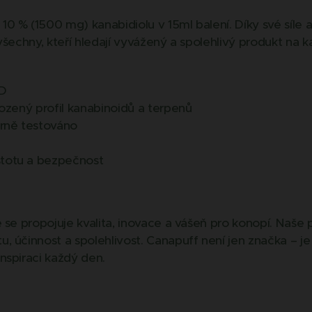
0 % (1500 mg) kanabidiolu v 15ml balení. Díky své síle 
 všechny, kteří hledají vyvážený a spolehlivý produkt n
BD
rozený profil kanabinoidů a terpenů
orně testováno
totu a bezpečnost
 se propojuje kvalita, inovace a vášeň pro konopí. Naše
 účinnost a spolehlivost. Canapuff není jen značka – je to
nspiraci každý den.