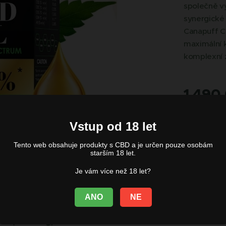
společně vy
synergické 
Canapuff CB
maximální k
komplexní 
1 490
Vstup od 18 let
Tento web obsahuje produkty s CBD a je určen pouze osobám
starším 18 let.
Je vám více než 18 let?
ANO
NE
0 % (1500 mg)