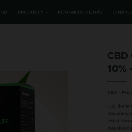
VOD
PRODUKTY
KONTAKTUJTE NÁS
O NÁKU
CBD O
10% 
CBD – Přír
CBD (kanabi
obsažených 
získal obro
olej obsahu