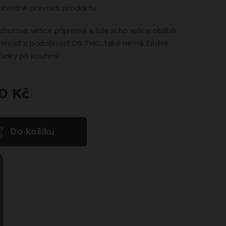
ohledně pravosti produktu.
uťově velice příjemné a lidé si ho velice oblíbili
činnost a podobnost D9 THC, také nemá žádné
činky při kouření
0
Kč
Do košíku