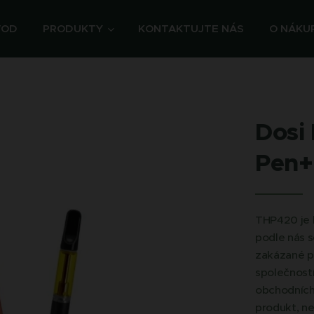
VOD
PRODUKTY
KONTAKTUJTE NÁS
O NÁKU
Dosi
Pen+
THP420 je 
podle nás s
zakázané pr
společností
obchodních
produkt, n