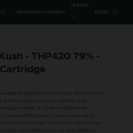
HLEDAT
PU
OBCHODNÍ PODMÍNKY
KOŠÍK
 Kush - THP420 79% -
Cartridge
kanabinoid podobný svými účinky delta 9 THC a
e jedná o nejlepší možnou náhradu za již
odukty. Produkt je vyroben výlučně naší
 a lze ho pořídit pouze od nás a nebo našich
 partnerů, pokud vám tedy někdo nabízí tento
eváhejte nás kontaktovat a my vám předáme