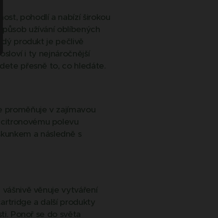
st, pohodlí a nabízí širokou
 způsob užívání oblíbených
ždý produkt je pečlivě
osloví i ty nejnáročnější
jdete přesně to, co hledáte.
se proměňuje v zajímavou
u citronovému polevu
skunkem a následně s
 vášnivě věnuje vytváření
artridge a další produkty
sti. Ponoř se do světa