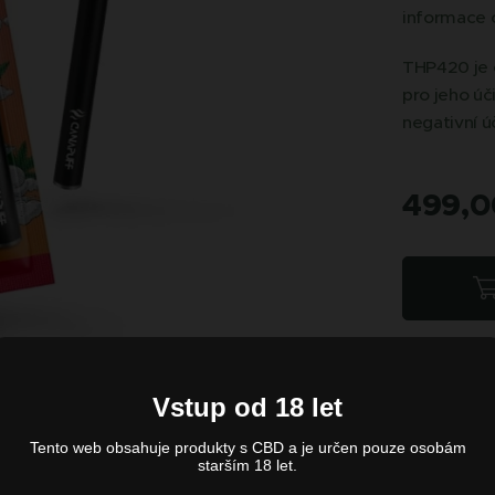
informace 
THP420 je ch
pro jeho ú
negativní ú
499,0
Vstup od 18 let
Tento web obsahuje produkty s CBD a je určen pouze osobám
starším 18 let.
20 79% - Pen+Cartridge