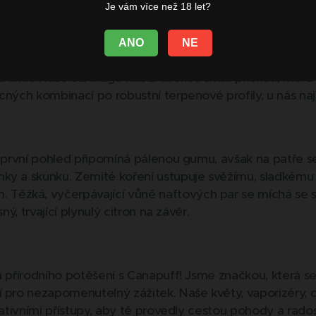
Je vám více než 18 let?
 naším inovativním produktem, který kombinuje jednoducho
e vám Canapuff pero + cartridge, které přináší pohodlný
ANO
NE
ignu můžete zažít kvalitní relaxaci kdykoli a kdekoli. Ka
chuť. Naše cartridge nabízí širokou škálu příchutí, které 
cných kombinací po robustní terpenové profily, u nás na
na první pohled připomíná pálenou gumu, avšak na patře 
nky a skunku. Zemité koření ustupuje svěžímu, sladkém
Těžká, vyčerpávající vůně naftových par se míchá se 
ný, trvající plynulý citron na závěr.
a přírodního potěšení s Canapuff! Jsme značkou, která se
 pro nezapomenutelný zážitek. Naše květy, vaporizéry, c
ovativními přístupy, aby tě provedly cestou pohody a rado