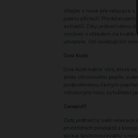
Vítejte v nové éře relaxace s
paletu příchutí. Představujem
extraktů. Díky jedinečnému des
vyroben s ohledem na kvalitu a 
uživatele. Od osvěžujících ovo
Dosi Kush
Dosi Kush nabízí vůni, která 
směs citronového pepře, suše
podpořenému černým pepřem. 
citrusovými tóny, vytvářející jas
Canapuff
Zažij jedinečný svět relaxace 
prvotřídních produktů z konopí
spojují špičkovou kvalitu s in