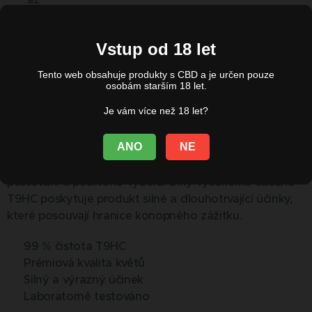
Vstup od 18 let
Cena od
160,00
Kč
Tento web obsahuje produkty s CBD a je určen pouze
osobám starším 18 let.
Květy – Extreemly 99% T9HC
Je vám více než 18 let?
Canapuff T9HC květy přinášejí extrémní intenzitu
ANO
NE
spojenou s prvotřídní kvalitou a autentickým
prožitkem. Každý květ je výsledkem precizního
pěstování a pečlivého výběru. Díky vysokému obsahu
T9HC poskytuje produkt silné a dlouhotrvající účinky,
které posouvají hranice konopného zážitku.
✅ 99 % čistota T9HC
✅ Prémiová kvalita květů
✅ Silný a výrazný účinek
✅ Laboratorně testováno