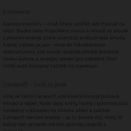
Extreemly
Exploze intenzity – chuť, která vystřelí vaši mysl až na
orbit. Sladké tóny tropického ovoce a citrusů se snoubí
s pikantní energií, která okamžitě probudí vaše smysly.
Každý zážitek je jako vstup do futuristického
dobrodružství, kde každý okamžik přináší extrémní
dávku euforie a energie. Ideální pro odvážné, kteří
chtějí zažít konopný zážitek na maximum.
Canapuff – Zažij to jinak
Vítej ve světě Canapuff, kde kvalita konopí potkává
inovaci a vášeň. Naše vapy, květy, hashe i gummies jsou
vyráběny s důrazem na čistotu, efekt a zážitek.
Canapuff není jen značka – je to životní styl, který tě
každý den provede světem pohody, radosti a