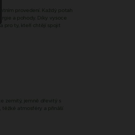
antním provedení. Každý potah
nergie a pohody. Díky vysoce
ro ty, kteří chtějí spojit
ce zemitý, jemně dřevitý s
 těžké atmosféry a přináší