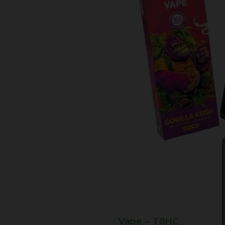
💨
Vape – T8HC