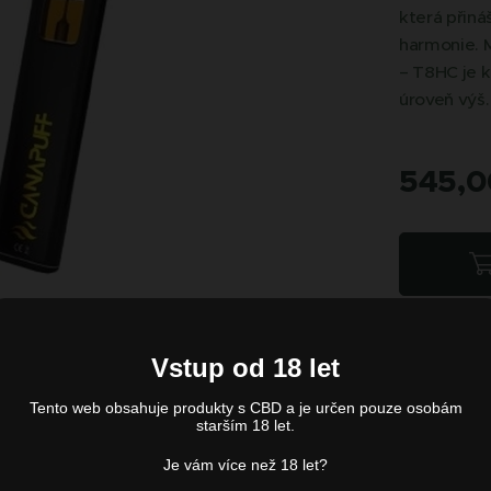
která přináš
harmonie. M
– T8HC je k
úroveň výš.
545,0
Vstup od 18 let
Tento web obsahuje produkty s CBD a je určen pouze osobám
starším 18 let.
Je vám více než 18 let?