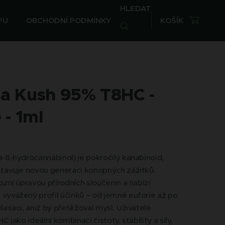
HLEDAT
PU
OBCHODNÍ PODMÍNKY
KOŠÍK
lla Kush 95% T8HC -
 - 1ml
-8-hydrocannabinol) je pokročilý kanabinoid,
stavuje novou generaci konopných zážitků.
izní úpravou přírodních sloučenin a nabízí
vyvážený profil účinků – od jemné euforie až po
laxaci, aniž by přetěžoval mysl. Uživatelé
C jako ideální kombinaci čistoty, stability a síly,