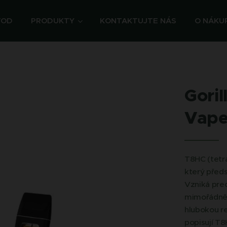
VOD
PRODUKTY
KONTAKTUJTE NÁS
O NÁKU
Gori
Vape
T8HC (tetra
který před
Vzniká prec
mimořádně 
hlubokou re
popisují T8H