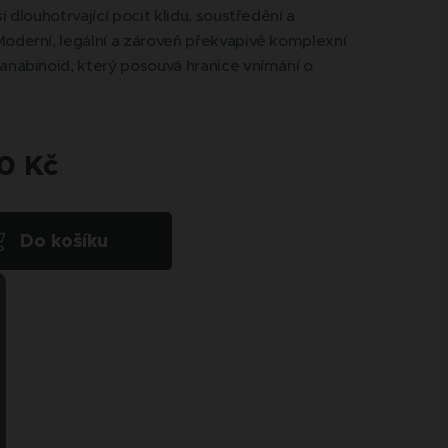
í dlouhotrvající pocit klidu, soustředění a
oderní, legální a zároveň překvapivě komplexní
anabinoid, který posouvá hranice vnímání o
0
Kč
Do košíku