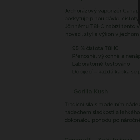
Jednorázový vaporizér Canapu
poskytuje plnou dávku čistoty 
účinnému T8HC nabízí tento vape
inovaci, styl a výkon v jednom
✅ 95 % čistota T8HC
✅ Přenosné, výkonné a nená
✅ Laboratorně testováno
✅ Dobíjecí – každá kapka se 
🌿
Gorilla Kush
Tradiční síla s moderním nádec
nádechem sladkosti a lehkého 
dokonalou pohodu po náročné
Canapuff – Zažij to jinak