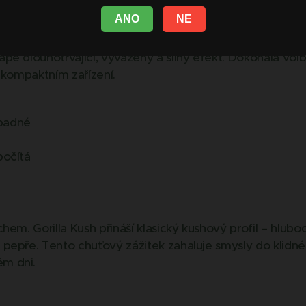
ANO
NE
ff T8HC přináší maximální intenzitu v moderním a eleg
a chuti, která okamžitě vystřelí vaše smysly do světa e
 dlouhotrvající, vyvážený a silný efekt. Dokonalá volba p
 kompaktním zařízení.
padné
počítá
hem. Gorilla Kush přináší klasický kushový profil – hlubo
pepře. Tento chuťový zážitek zahaluje smysly do klidné,
m dni.