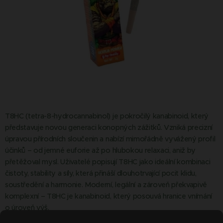
T8HC (tetra-8-hydrocannabinol) je pokročilý kanabinoid, který
představuje novou generaci konopných zážitků. Vzniká precizní
úpravou přírodních sloučenin a nabízí mimořádně vyvážený profil
účinků – od jemné euforie až po hlubokou relaxaci, aniž by
přetěžoval mysl. Uživatelé popisují T8HC jako ideální kombinaci
čistoty, stability a síly, která přináší dlouhotrvající pocit klidu,
soustředění a harmonie. Moderní, legální a zároveň překvapivě
komplexní – T8HC je kanabinoid, který posouvá hranice vnímání
o úroveň výš.