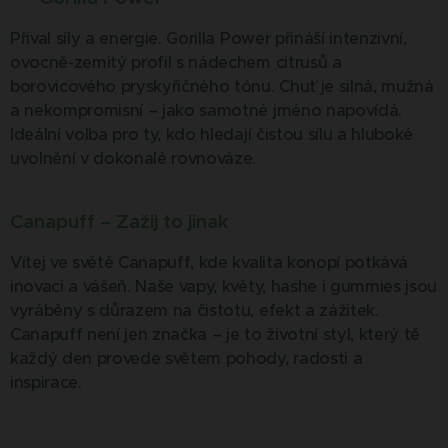
Příval síly a energie. Gorilla Power přináší intenzivní,
ovocně-zemitý profil s nádechem citrusů a
borovicového pryskyřičného tónu. Chuť je silná, mužná
a nekompromisní – jako samotné jméno napovídá.
Ideální volba pro ty, kdo hledají čistou sílu a hluboké
uvolnění v dokonalé rovnováze.
Canapuff – Zažij to jinak
Vítej ve světě Canapuff, kde kvalita konopí potkává
inovaci a vášeň. Naše vapy, květy, hashe i gummies jsou
vyráběny s důrazem na čistotu, efekt a zážitek.
Canapuff není jen značka – je to životní styl, který tě
každý den provede světem pohody, radosti a
inspirace.