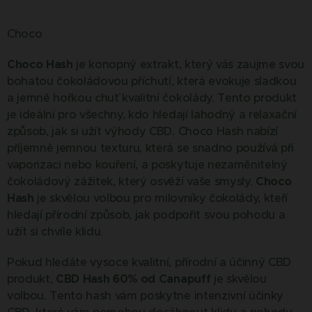
Choco
Choco Hash
je konopný extrakt, který vás zaujme svou
bohatou čokoládovou příchutí, která evokuje sladkou
a jemně hořkou chuť kvalitní čokolády. Tento produkt
je ideální pro všechny, kdo hledají lahodný a relaxační
způsob, jak si užít výhody CBD. Choco Hash nabízí
příjemně jemnou texturu, která se snadno používá při
vaporizaci nebo kouření, a poskytuje nezaměnitelný
čokoládový zážitek, který osvěží vaše smysly.
Choco
Hash
je skvělou volbou pro milovníky čokolády, kteří
hledají přírodní způsob, jak podpořit svou pohodu a
užít si chvíle klidu.
Pokud hledáte vysoce kvalitní, přírodní a účinný CBD
produkt,
CBD Hash 60% od Canapuff
je skvělou
volbou. Tento hash vám poskytne intenzivní účinky