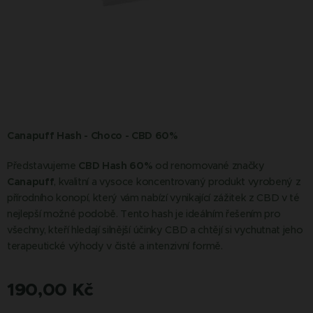
Canapuff Hash - Choco - CBD 60%
Představujeme
CBD Hash 60%
od renomované značky
Canapuff
, kvalitní a vysoce koncentrovaný produkt vyrobený z
přírodního konopí, který vám nabízí vynikající zážitek z CBD v té
nejlepší možné podobě. Tento hash je ideálním řešením pro
všechny, kteří hledají silnější účinky CBD a chtějí si vychutnat jeho
terapeutické výhody v čisté a intenzivní formě.
190,00
Kč