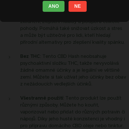
ANO
NE
Podpora relaxace a pohody
: CBD je známé
svými pozitivními účinky na psychiku, jako je
zklidnění, zlepšení nálady a podpora celkové
pohody. Pomáhá také snižovat úzkost a stres
a může být užitečné pro lidi, kteří hledají
přírodní alternativy pro zlepšení kvality spánku.
Bez THC
: Tento CBD Hash neobsahuje
psychoaktivní složku THC, takže nevyvolává
žádné omamné účinky a je legální ve většině
zemí. Můžete si tak užívat jeho účinky bez obav
z nežádoucích vedlejších účinků.
Všestranné použití
: Tento produkt lze použít
různými způsoby. Můžete ho kouřit,
vaporizovat nebo přidat do různých potravin či
nápojů. Díky jeho husté konzistenci je vhodný i
pro přípravu domácího CBD oleje nebo tinktur.