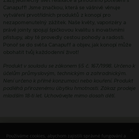
Zažij jedinečný svět relaxace a přírodního potěšení s
Canapuff! Jsme značkou, která se vášnivě věnuje
vytváření prvotřídních produktů z konopí pro
nezapomenutelný zážitek. Naše květy, vaporizéry a
právě jointy spojují špičkovou kvalitu s inovativními
přístupy, aby tě provedly cestou pohody a radosti.
Ponoř se do světa Canapuff a objev, jak konopí může
obohatit tvůj každodenní život!
Produkt v souladu se zákonem §5 č. 167/1998. Určeno k
účelům průmyslovým, technickým a zahradnickým.
Není určeno k přímé konzumaci nebo kouření. Produkt
podléhá přirozenému úbytku hmotnosti. Zákaz prodeje
mladším 18-ti let. Uchovávejte mimo dosah dětí.
© 2026 Všechna práva vyhrazena
Používáme cookies, abychom zajistili správné fungování a