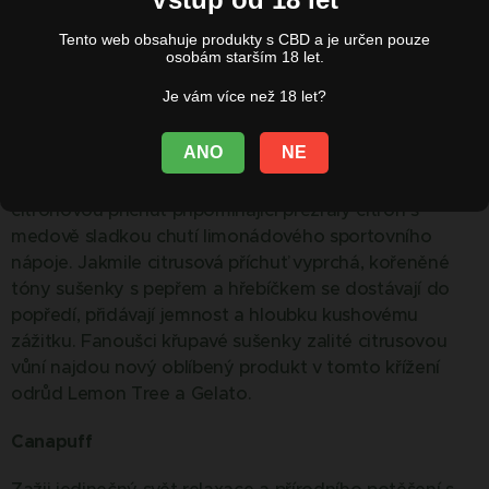
znalce.
Tento web obsahuje produkty s CBD a je určen pouze
osobám starším 18 let.
200,00
Kč
Je vám více než 18 let?
Gelonade – Sladká a kyselá citronová harmonie
ANO
NE
Sladká a kyselá chuť Gelonade spojuje pikantní
citronovou příchuť připomínající přezrálý citrón s
medově sladkou chutí limonádového sportovního
nápoje. Jakmile citrusová příchuť vyprchá, kořeněné
tóny sušenky s pepřem a hřebíčkem se dostávají do
popředí, přidávají jemnost a hloubku kushovému
zážitku. Fanoušci křupavé sušenky zalité citrusovou
vůní najdou nový oblíbený produkt v tomto křížení
odrůd Lemon Tree a Gelato.
Canapuff