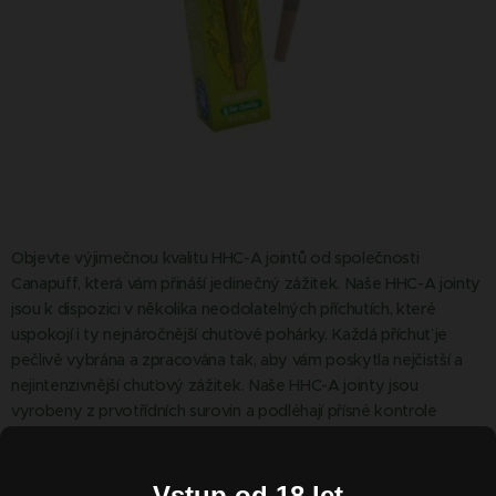
Objevte výjimečnou kvalitu HHC-A jointů od společnosti
Canapuff, která vám přináší jedinečný zážitek. Naše HHC-A jointy
jsou k dispozici v několika neodolatelných příchutích, které
uspokojí i ty nejnáročnější chuťové pohárky. Každá příchuť je
pečlivě vybrána a zpracována tak, aby vám poskytla nejčistší a
nejintenzivnější chuťový zážitek. Naše HHC-A jointy jsou
vyrobeny z prvotřídních surovin a podléhají přísné kontrole
kvality, což zajišťuje, že každý výrobek splňuje naše vysoké
standardy. S Canapuff si můžete být jisti, že dostáváte to
nejlepší, co trh nabízí, s jemným tahem, který potěší každého
Vstup od 18 let