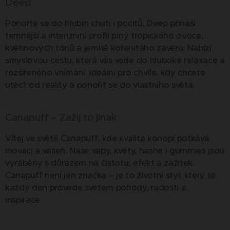
Deep
Ponořte se do hlubin chutí i pocitů. Deep přináší
temnější a intenzivní profil plný tropického ovoce,
květinových tónů a jemně kořenitého závěru. Nabízí
smyslovou cestu, která vás vede do hluboké relaxace a
rozšířeného vnímání. Ideální pro chvíle, kdy chcete
utéct od reality a ponořit se do vlastního světa.
Canapuff – Zažij to jinak
Vítej ve světě Canapuff, kde kvalita konopí potkává
inovaci a vášeň. Naše vapy, květy, hashe i gummies jsou
vyráběny s důrazem na čistotu, efekt a zážitek.
Canapuff není jen značka – je to životní styl, který tě
každý den provede světem pohody, radosti a
inspirace.