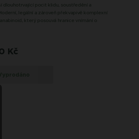
í dlouhotrvající pocit klidu, soustředění a
oderní, legální a zároveň překvapivě komplexní
anabinoid, který posouvá hranice vnímání o
0
Kč
Vyprodáno