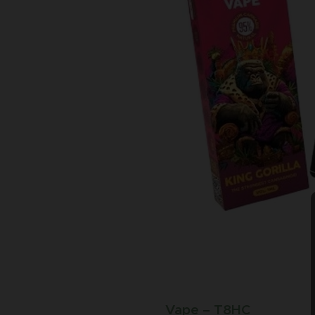
💨
Vape – T8HC