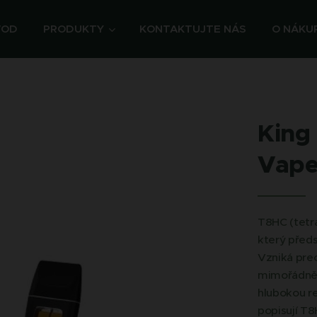
VOD
PRODUKTY
KONTAKTUJTE NÁS
O NÁKU
King 
Vape
T8HC (tetra
který před
Vzniká prec
mimořádně 
hlubokou re
popisují T8H