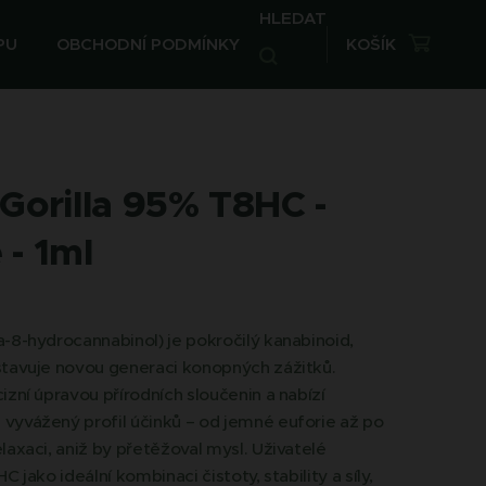
HLEDAT
PU
OBCHODNÍ PODMÍNKY
KOŠÍK
Gorilla 95% T8HC -
 - 1ml
-8-hydrocannabinol) je pokročilý kanabinoid,
stavuje novou generaci konopných zážitků.
izní úpravou přírodních sloučenin a nabízí
vyvážený profil účinků – od jemné euforie až po
laxaci, aniž by přetěžoval mysl. Uživatelé
C jako ideální kombinaci čistoty, stability a síly,