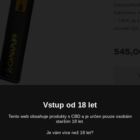
která přináš
harmonie. M
– T8HC je k
úroveň výš.
545,0
Vstup od 18 let
Tento web obsahuje produkty s CBD a je určen pouze osobám
starším 18 let.
Je vám více než 18 let?