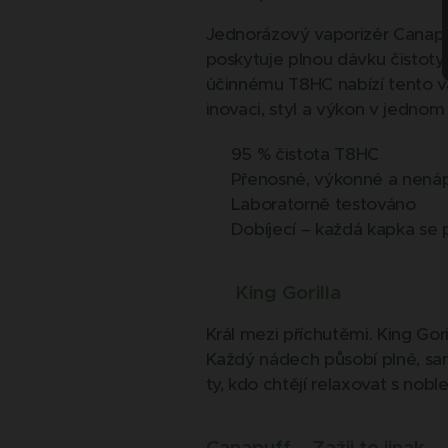
Jednorázový vaporizér Canapu
poskytuje plnou dávku čistoty 
účinnému T8HC nabízí tento vape
inovaci, styl a výkon v jednom
✅ 95 % čistota T8HC
✅ Přenosné, výkonné a nená
✅ Laboratorně testováno
✅ Dobíjecí – každá kapka se 
👑
King Gorilla
Král mezi příchutěmi. King Go
Každý nádech působí plně, sam
ty, kdo chtějí relaxovat s nobl
Canapuff – Zažij to jinak