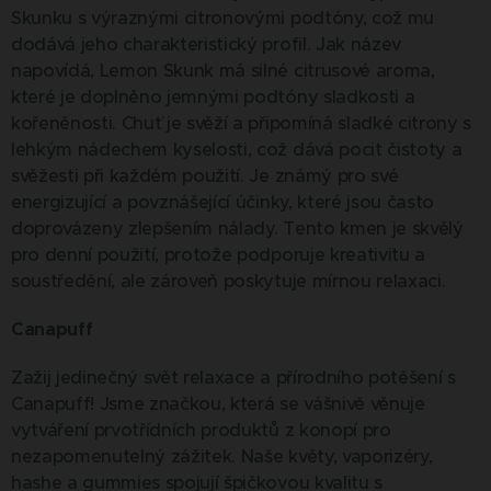
Skunku s výraznými citronovými podtóny, což mu
dodává jeho charakteristický profil. Jak název
napovídá, Lemon Skunk má silné citrusové aroma,
které je doplněno jemnými podtóny sladkosti a
kořeněnosti. Chuť je svěží a připomíná sladké citrony s
lehkým nádechem kyselosti, což dává pocit čistoty a
svěžesti při každém použití. Je známý pro své
energizující a povznášející účinky, které jsou často
doprovázeny zlepšením nálady. Tento kmen je skvělý
pro denní použití, protože podporuje kreativitu a
soustředění, ale zároveň poskytuje mírnou relaxaci.
Canapuff
Zažij jedinečný svět relaxace a přírodního potěšení s
Canapuff! Jsme značkou, která se vášnivě věnuje
vytváření prvotřídních produktů z konopí pro
nezapomenutelný zážitek. Naše květy, vaporizéry,
hashe a gummies spojují špičkovou kvalitu s