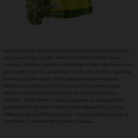
Lemon Skunk je známý konopný kmen, který vyniká intenzivní
citrusovou chutí a svěžím aromatem. Vznikl křížením dvou
fenotypů Skunku s výraznými citronovými tóny, díky čemuž má
svůj typický chuťový i aromatický profil. Jak už název napovídá,
dominuje mu silná vůně citronů doplněná lehkými náznaky
sladkosti a jemného koření. Chuť je svěží, připomíná sladké
citrony s mírnou kyselkavostí, což vytváří pocit čistoty a
osvěžení. Tento kmen je často spojován s povzbuzujícími a
pozitivními účinky, které mohou zlepšit náladu. Díky tomu je
oblíbený zejména během dne, kdy může podpořit kreativitu a
soustředění a zároveň přinést lehkou relaxaci.