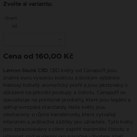
Zvolte si variantu:
Gram
áž
Cena od
160,00
Kč
Lemon Skunk CBD
CBD květy od Canapuff jsou
známé svou vysokou kvalitou a širokým výběrem.
Nabízejí bohatý aromatický profil a jsou pěstovány s
důrazem na přírodní postupy a čistotu. Canapuff se
specializuje na prémiové produkty, které jsou legální a
splňují evropské standardy. Naše květy jsou
obohaceny o různé kanabinoidy, které vytvářejí
intenzivní a jedinečné zážitky pro uživatele. Tyto květy
jsou zpracovávány s cílem zajistit maximální čistotu a
účinnost, což je ideální pro náročné uživatele, kteří