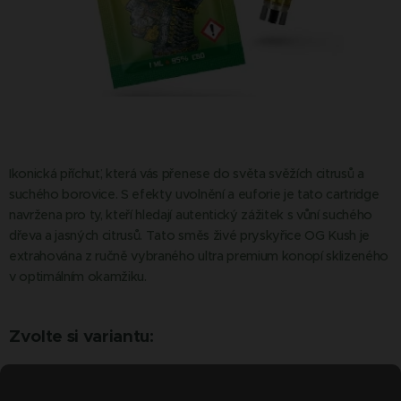
Ikonická příchuť, která vás přenese do světa svěžích citrusů a
suchého borovice. S efekty uvolnění a euforie je tato cartridge
navržena pro ty, kteří hledají autentický zážitek s vůní suchého
dřeva a jasných citrusů. Tato směs živé pryskyřice OG Kush je
extrahována z ručně vybraného ultra premium konopí sklizeného
v optimálním okamžiku.
Zvolte si variantu:
Množ
ství