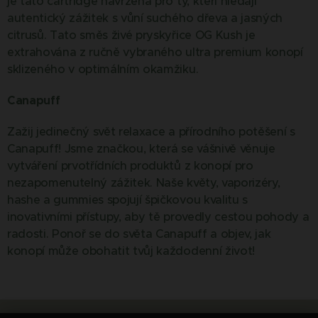
je tato cartridge navržena pro ty, kteří hledají
autentický zážitek s vůní suchého dřeva a jasných
citrusů. Tato směs živé pryskyřice OG Kush je
extrahována z ručně vybraného ultra premium konopí
sklizeného v optimálním okamžiku.
Canapuff
Zažij jedinečný svět relaxace a přírodního potěšení s
Canapuff! Jsme značkou, která se vášnivě věnuje
vytváření prvotřídních produktů z konopí pro
nezapomenutelný zážitek. Naše květy, vaporizéry,
hashe a gummies spojují špičkovou kvalitu s
inovativními přístupy, aby tě provedly cestou pohody a
radosti. Ponoř se do světa Canapuff a objev, jak
konopí může obohatit tvůj každodenní život!