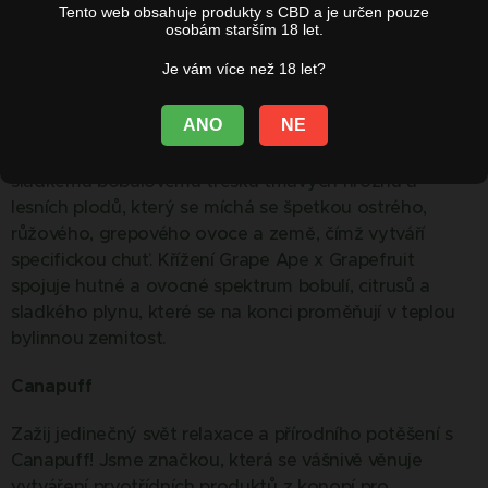
Tento web obsahuje produkty s CBD a je určen pouze
osobám starším 18 let.
345,00
Kč
Je vám více než 18 let?
Original Z
ANO
NE
Original Z nabízí jedinečně vyvážený profil díky
sladkému bobulovému třesku tmavých hroznů a
lesních plodů, který se míchá se špetkou ostrého,
růžového, grepového ovoce a země, čímž vytváří
specifickou chuť. Křížení Grape Ape x Grapefruit
spojuje hutné a ovocné spektrum bobulí, citrusů a
sladkého plynu, které se na konci proměňují v teplou
bylinnou zemitost.
Canapuff
Zažij jedinečný svět relaxace a přírodního potěšení s
Canapuff! Jsme značkou, která se vášnivě věnuje
vytváření prvotřídních produktů z konopí pro