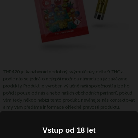
THP420 je kanabinoid podobný svými účinky delta 9 THC a
podle nás se jedná o nejlepší možnou náhradu za již zakázané
produkty. Produkt je vyroben výlučně naší společností a lze ho
pořídit pouze od nás a nebo našich obchodních partnerů, pokud
vám tedy někdo nabízí tento produkt, neváhejte nás kontaktovat
a my vám předáme informace ohledně pravosti produktu.
THP420 je chuťově velice příjemné a lidé si ho velice oblíbili pro
jeho účinnost a podobnost D9 THC, také nemá žádné negativní
Vstup od 18 let
účinky při kouření