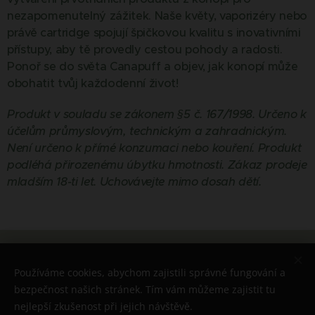
nezapomenutelný zážitek. Naše květy, vaporizéry nebo
právě cartridge spojují špičkovou kvalitu s inovativními
přístupy, aby tě provedly cestou pohody a radosti.
Ponoř se do světa Canapuff a objev, jak konopí může
obohatit tvůj každodenní život!
Produkt v souladu se zákonem §5 č. 167/1998. Určeno k
účelům průmyslovým, technickým a zahradnickým.
Není určeno k přímé konzumaci nebo kouření. Produkt
podléhá přirozenému úbytku hmotnosti. Zákaz prodeje
mladším 18-ti let. Uchovávejte mimo dosah dětí.
© 2026 Všechna práva vyhrazena
Používáme cookies, abychom zajistili správné fungování a
Cookies
bezpečnost našich stránek. Tím vám můžeme zajistit tu
nejlepší zkušenost při jejich návštěvě.