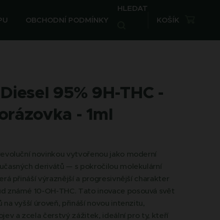
HLEDAT
PU
OBCHODNÍ PODMÍNKY
KOŠÍK
 Diesel 95% 9H-THC -
orázovka - 1ml
revoluční novinkou vytvořenou jako moderní
učasných derivátů — s pokročilou molekulární
erá přináší výraznější a progresivnější charakter
d známé 10-OH-THC. Tato inovace posouvá svět
 na vyšší úroveň, přináší novou intenzitu,
jev a zcela čerstvý zážitek, ideální pro ty, kteří