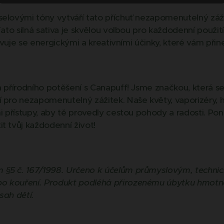
elovými tóny vytváří tato příchuť nezapomenutelný zážite
 Tato silná sativa je skvělou volbou pro každodenní použit
ojevuje se energickými a kreativními účinky, které vám při
a přírodního potěšení s Canapuff! Jsme značkou, která se
í pro nezapomenutelný zážitek. Naše květy, vaporizéry, 
mi přístupy, aby tě provedly cestou pohody a radosti. Po
t tvůj každodenní život!
 §5 č. 167/1998. Určeno k účelům průmyslovým, techni
o kouření. Produkt podléhá přirozenému úbytku hmotn
sah dětí.