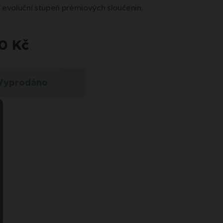
ší evoluční stupeň prémiových sloučenin.
0
Kč
Vyprodáno