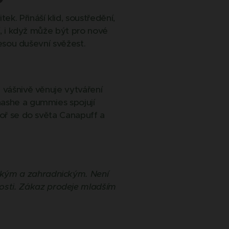
k. Přináší klid, soustředění,
í, i když může být pro nové
nesou duševní svěžest.
 vášnivě věnuje vytváření
hashe a gummies spojují
noř se do světa Canapuff a
ckým a zahradnickým. Není
osti. Zákaz prodeje mladším