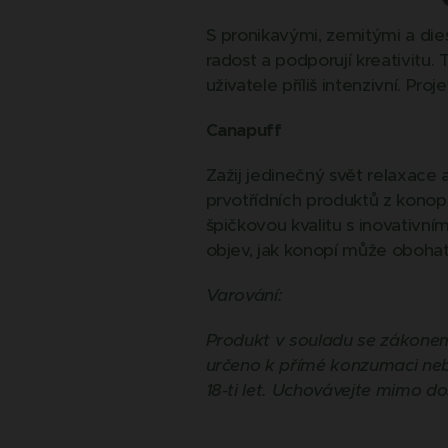
S pronikavými, zemitými a dies
radost a podporují kreativitu.
uživatele příliš intenzivní. Pr
Canapuff
Zažij jedinečný svět relaxace 
prvotřídních produktů z konop
špičkovou kvalitu s inovativní
objev, jak konopí může obohati
Varování:
Produkt v souladu se zákonem
určeno k přímé konzumaci neb
18-ti let. Uchovávejte mimo do