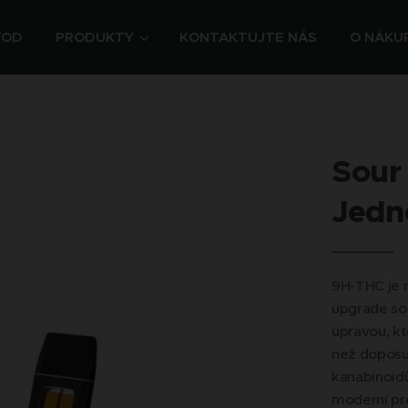
VOD
PRODUKTY
KONTAKTUJTE NÁS
O NÁKU
Sour
Jedn
9H-THC je 
upgrade so
úpravou, kt
než doposu
kanabinoidů
moderní pro