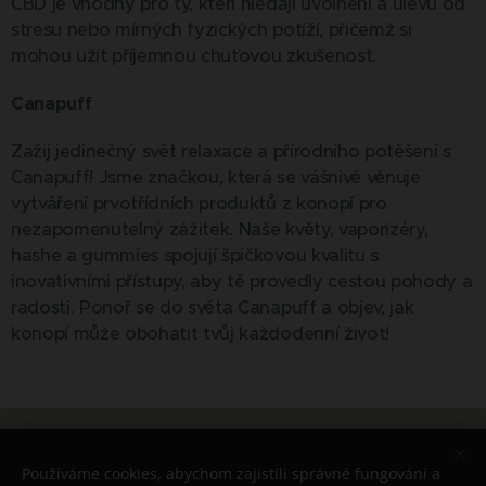
CBD je vhodný pro ty, kteří hledají uvolnění a úlevu od
stresu nebo mírných fyzických potíží, přičemž si
mohou užít příjemnou chuťovou zkušenost.
Canapuff
Zažij jedinečný svět relaxace a přírodního potěšení s
Canapuff! Jsme značkou, která se vášnivě věnuje
vytváření prvotřídních produktů z konopí pro
nezapomenutelný zážitek. Naše květy, vaporizéry,
hashe a gummies spojují špičkovou kvalitu s
inovativními přístupy, aby tě provedly cestou pohody a
radosti. Ponoř se do světa Canapuff a objev, jak
konopí může obohatit tvůj každodenní život!
© 2026 Všechna práva vyhrazena
Používáme cookies, abychom zajistili správné fungování a