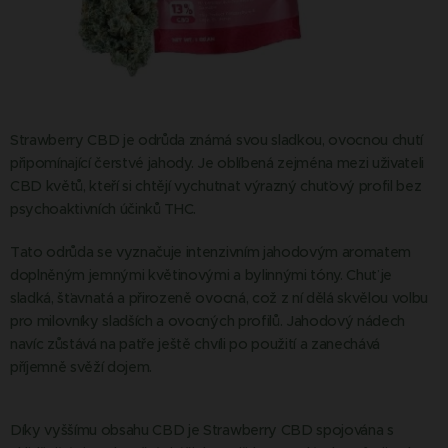
Strawberry CBD je odrůda známá svou sladkou, ovocnou chutí
připomínající čerstvé jahody. Je oblíbená zejména mezi uživateli
CBD květů, kteří si chtějí vychutnat výrazný chuťový profil bez
psychoaktivních účinků THC.
Tato odrůda se vyznačuje intenzivním jahodovým aromatem
doplněným jemnými květinovými a bylinnými tóny. Chuť je
sladká, šťavnatá a přirozeně ovocná, což z ní dělá skvělou volbu
pro milovníky sladších a ovocných profilů. Jahodový nádech
navíc zůstává na patře ještě chvíli po použití a zanechává
příjemně svěží dojem.
Díky vyššímu obsahu CBD je Strawberry CBD spojována s