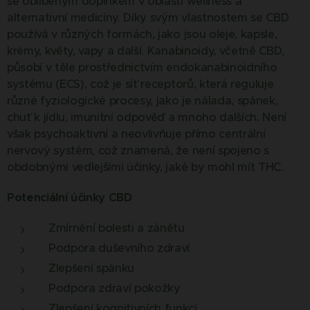
se oblíbeným doplňkem v oblasti wellness a
alternativní medicíny. Díky svým vlastnostem se CBD
používá v různých formách, jako jsou oleje, kapsle,
krémy, květy, vapy a další. Kanabinoidy, včetně CBD,
působí v těle prostřednictvím endokanabinoidního
systému (ECS), což je síť receptorů, která reguluje
různé fyziologické procesy, jako je nálada, spánek,
chuť k jídlu, imunitní odpověď a mnoho dalších. Není
však psychoaktivní a neovlivňuje přímo centrální
nervový systém, což znamená, že není spojeno s
obdobnými vedlejšími účinky, jaké by mohl mít THC.
Potenciální účinky CBD
Zmírnění bolesti a zánětu
Podpora duševního zdraví
Zlepšení spánku
Podpora zdraví pokožky
Zlepšení kognitivních funkcí