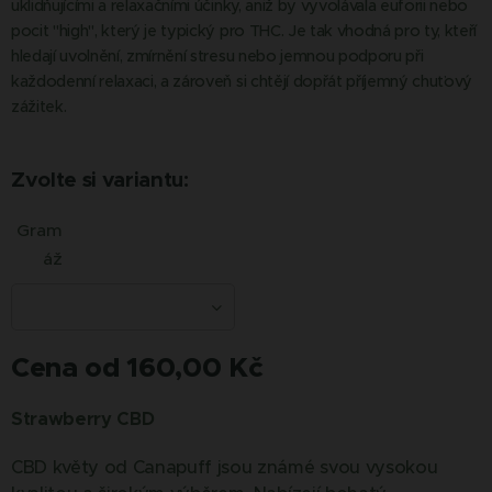
uklidňujícími a relaxačními účinky, aniž by vyvolávala euforii nebo
pocit "high", který je typický pro THC. Je tak vhodná pro ty, kteří
hledají uvolnění, zmírnění stresu nebo jemnou podporu při
každodenní relaxaci, a zároveň si chtějí dopřát příjemný chuťový
zážitek.
Zvolte si variantu:
Gram
áž
Cena od
160,00
Kč
Strawberry CBD
CBD květy od Canapuff jsou známé svou vysokou