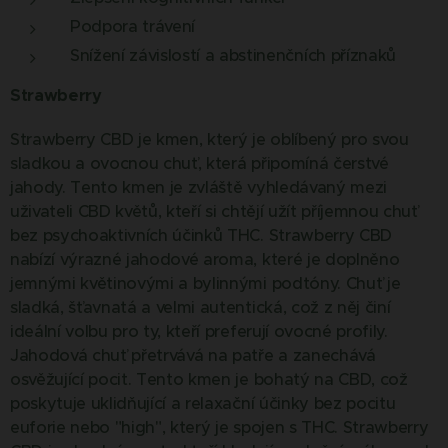
Podpora trávení
Snížení závislostí a abstinenčních příznaků
Strawberry
Strawberry CBD je kmen, který je oblíbený pro svou
sladkou a ovocnou chuť, která připomíná čerstvé
jahody. Tento kmen je zvláště vyhledávaný mezi
uživateli CBD květů, kteří si chtějí užít příjemnou chuť
bez psychoaktivních účinků THC. Strawberry CBD
nabízí výrazné jahodové aroma, které je doplněno
jemnými květinovými a bylinnými podtóny. Chuť je
sladká, šťavnatá a velmi autentická, což z něj činí
ideální volbu pro ty, kteří preferují ovocné profily.
Jahodová chuť přetrvává na patře a zanechává
osvěžující pocit. Tento kmen je bohatý na CBD, což
poskytuje uklidňující a relaxační účinky bez pocitu
euforie nebo "high", který je spojen s THC. Strawberry