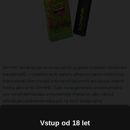
9H-HHC představuje nový inovativní upgrade v oblasti moderních
kanabinoidů — odvážný krok vpřed s přepracovanou molekulou,
která přináší intenzivnější a dynamičtější profil než dosud známé
formy, jako je 10-OH-HHC. Tato nová generace otevírá prostor
pro výraznější hloubku a modernější charakter, díky čemuž
působí jako prémiová volba pro ty, kteří sledují vývoj
alternativních kanabinoidů a chtějí zažít něco skutečně nového.
Vstup od 18 let
545,00
Kč