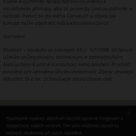
hashe a gummies spojují špičkovou kvalitu s
inovativními přístupy, aby tě provedly cestou pohody a
radosti. Ponoř se do světa Canapuff a objev, jak
konopí může obohatit tvůj každodenní život!
Varování:
Produkt v souladu se zákonem §5 č. 167/1998. Určeno k
účelům průmyslovým, technickým a zahradnickým.
Není určeno k přímé konzumaci nebo kouření. Produkt
podléhá přirozenému úbytku hmotnosti. Zákaz prodeje
mladším 18-ti let. Uchovávejte mimo dosah dětí.
© 2026 Všechna práva vyhrazena
Používáme cookies, abychom zajistili správné fungování a
Cookies
bezpečnost našich stránek. Tím vám můžeme zajistit tu
nejlepší zkušenost při jejich návštěvě.