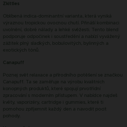
Zkittles
Oblíbená indica-dominantní varianta, která vyniká
výraznou tropickou ovocnou chutí. Přináší kombinaci
uvolnění, dobré nálady a lehké svěžesti. Tento blend
podporuje odpočinek i soustředění a nabízí vyvážený
zážitek plný sladkých, bobulovitých, bylinných a
exotických tónů.
Canapuff
Poznej svět relaxace a přírodního potěšení se značkou
Canapuff. Ta se zaměřuje na výrobu kvalitních
konopných produktů, které spojují prvotřídní
zpracování s moderním přístupem. V nabídce najdeš
květy, vaporizéry, cartridge i gummies, které ti
pomohou zpříjemnit každý den a navodit pocit
pohody.