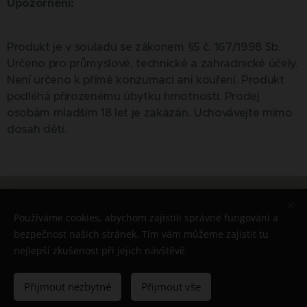
Upozornění:
Produkt je v souladu se zákonem §5 č. 167/1998 Sb.
Určeno pro průmyslové, technické a zahradnické účely.
Není určeno k přímé konzumaci ani kouření. Produkt
podléhá přirozenému úbytku hmotnosti. Prodej
osobám mladším 18 let je zakázán. Uchovávejte mimo
dosah dětí.
© 2026 Všechna práva vyhrazena
Používáme cookies, abychom zajistili správné fungování a
Cookies
bezpečnost našich stránek. Tím vám můžeme zajistit tu
nejlepší zkušenost při jejich návštěvě.
Do košíku
Přijmout nezbytné
Přijmout vše