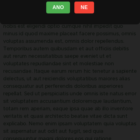
officia deserunt mollitia animi, id est laborum et
ANO
NE
dolorum fuga. Et harum quidem rerum facilis est et
expedita distinctio. Nam libero tempore, cum soluta
nobis est eligendi optio cumque nihil impedit quo
minus id quod maxime placeat facere possimus, omnis
voluptas assumenda est, omnis dolor repellendus.
Temporibus autem quibusdam et aut officiis debitis
aut rerum necessitatibus saepe eveniet ut et
voluptates repudiandae sint et molestiae non
recusandae. Itaque earum rerum hic tenetur a sapiente
delectus, ut aut reiciendis voluptatibus maiores alias
consequatur aut perferendis doloribus asperiores
repellat. Sed ut perspiciatis unde omnis iste natus error
sit voluptatem accusantium doloremque laudantium,
totam rem aperiam, eaque ipsa quae ab illo inventore
veritatis et quasi architecto beatae vitae dicta sunt
explicabo. Nemo enim ipsam voluptatem quia voluptas
sit aspernatur aut odit aut fugit, sed quia
consequuntur magni dolores eos qui ratione