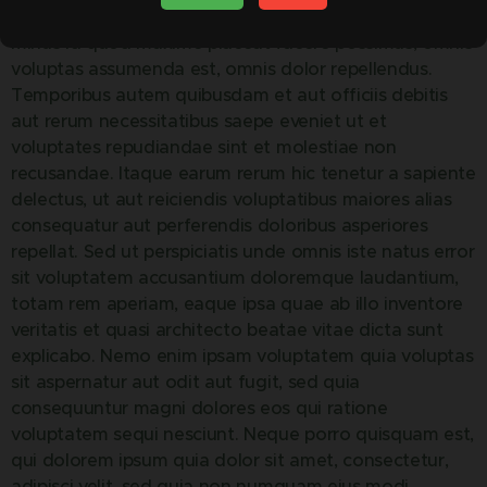
nobis est eligendi optio cumque nihil impedit quo
minus id quod maxime placeat facere possimus, omnis
voluptas assumenda est, omnis dolor repellendus.
Temporibus autem quibusdam et aut officiis debitis
aut rerum necessitatibus saepe eveniet ut et
voluptates repudiandae sint et molestiae non
recusandae. Itaque earum rerum hic tenetur a sapiente
delectus, ut aut reiciendis voluptatibus maiores alias
consequatur aut perferendis doloribus asperiores
repellat. Sed ut perspiciatis unde omnis iste natus error
sit voluptatem accusantium doloremque laudantium,
totam rem aperiam, eaque ipsa quae ab illo inventore
veritatis et quasi architecto beatae vitae dicta sunt
explicabo. Nemo enim ipsam voluptatem quia voluptas
sit aspernatur aut odit aut fugit, sed quia
consequuntur magni dolores eos qui ratione
voluptatem sequi nesciunt. Neque porro quisquam est,
qui dolorem ipsum quia dolor sit amet, consectetur,
adipisci velit, sed quia non numquam eius modi